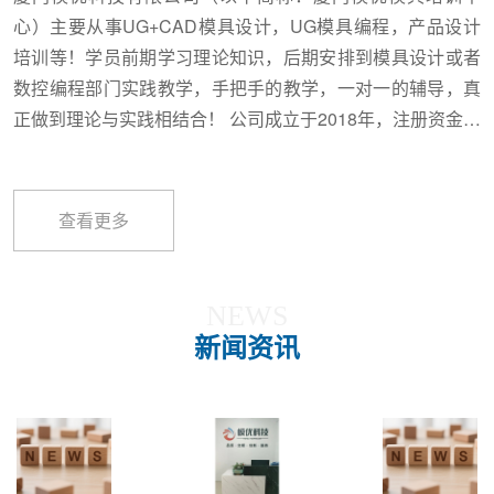
心）主要从事UG+CAD模具设计，UG模具编程，产品设计
培训等！学员前期学习理论知识，后期安排到模具设计或者
数控编程部门实践教学，手把手的教学，一对一的辅导，真
正做到理论与实践相结合！ 公司成立于2018年，注册资金壹
佰万元整，位于厦门市同安区西湖山坪里555号。从成立之
初就本着以“诚信为本、实力为先，客户满意“为企业经营宗
旨，客户至上，品质至上，服务至优为企业经营理念。以质
查看更多
量是首要工作，客户满意是我们的荣誉作为我们永远不变的
质量政策，把品质，交期，创新，服务作为我们不断的追求
和目标。公司主要运营教育培训UG+CAD模具设计，UG模
NEWS
具编程。公司拥有技术强大的设计团队，为客户提供周到、
新闻资讯
快捷的服务保障，我们以优异的产品质量赢得了客户的信任
与支持，并以不断前进的精神面貌迎接新的机遇和挑战。