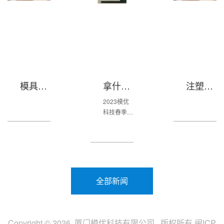
拿什么拯救你的失业危机！！！
注塑模具定制
数字化技能在冲压
2023模优
科技春季班
开课啦！
全部新闻
Copyright © 2026 厦门模优科技有限公司 版权所有
闽ICP